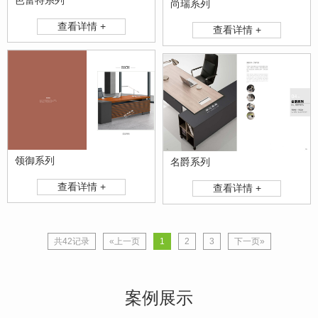
芭蕾特系列
尚瑞系列
查看详情 +
查看详情 +
领御系列
名爵系列
查看详情 +
查看详情 +
共42记录
«上一页
1
2
3
下一页»
案例展示