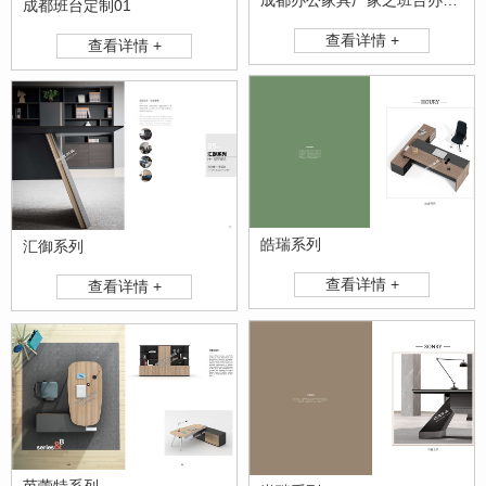
成都班台定制01
查看详情 +
查看详情 +
皓瑞系列
汇御系列
查看详情 +
查看详情 +