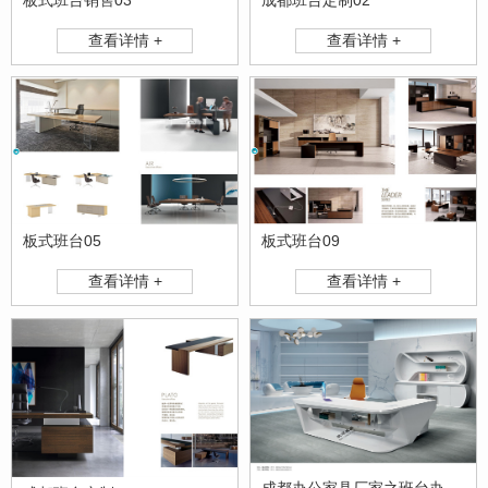
板式班台销售03
成都班台定制02
查看详情 +
查看详情 +
板式班台05
板式班台09
查看详情 +
查看详情 +
成都办公家具厂家之班台办公桌